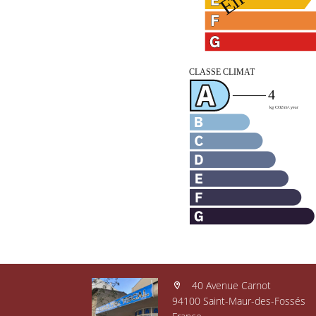
40 Avenue Carnot
94100 Saint-Maur-des-Fossés